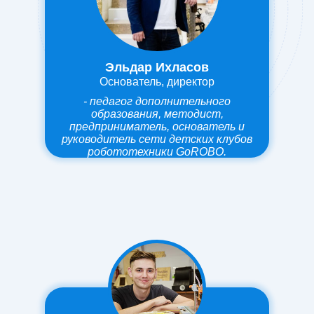
Эльдар Ихласов
Основатель, директор
- педагог дополнительного
образования, методист,
предприниматель, основатель и
руководитель сети детских клубов
робототехники GoROBO.