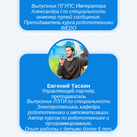
Выпускник ПГУПС Императора
Александра I по специальности
инженер путей сообщения.
Преподаватель курса робототехники
WEDO
Опыт работы
с детьми более 5 лет.
Евгений Таскин
Управляющий партнёр,
преподаватель
Выпускник ЛЭТИ по специальности
Электротехника, кафедра
робототехники и автоматизации.
Автор курсов по робототехнике и
программированию.
Опыт работы
с детьми более 6 лет.