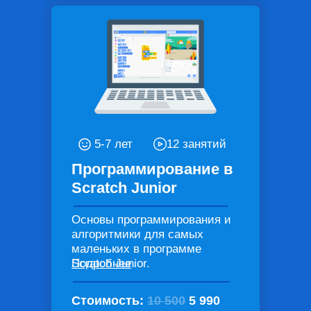
5-7 лет
12 занятий
Программирование в
Scratch Junior
Основы программирования и
алгоритмики для самых
маленьких в программе
Scratch Junior.
Подробнее
Стоимость:
10 500
5 990