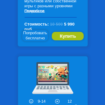
мультиков или собственной
игры с разными уровнями
сложности.
Подробнее
Стоимость:
10 500
5 990
руб
Попробовать
Купить
бесплатно
9-14
12