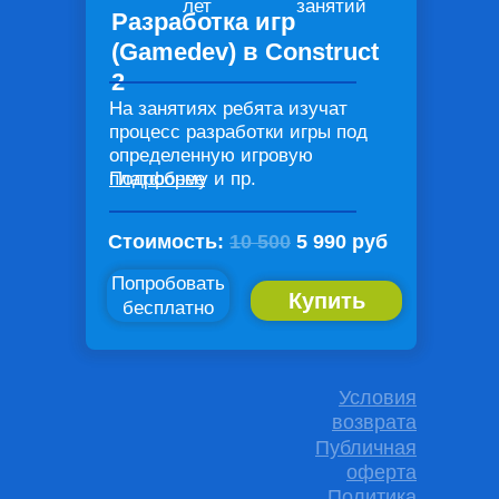
лет
занятий
Разработка игр
(Gamedev) в Construct
2
На занятиях ребята изучат
процесс разработки игры под
определенную игровую
платформу и пр.
Подробнее
Стоимость:
10 500
5 990 руб
Попробовать
Купить
бесплатно
Условия
возврата
Публичная
оферта
Политика