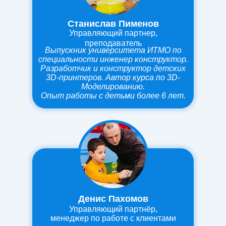
Станислав Пименов
Управляющий партнер,
преподаватель
Выпускник университета ИТМО по
специальности инженер конструктор.
Разработчик и конструктор детских
3D-принтеров.
Автор курса по 3D-
Моделированию.
Опыт работы
с детьми более 6 лет.
Денис Пахомов
Управляющий партнёр,
менеджер по работе с клиентами