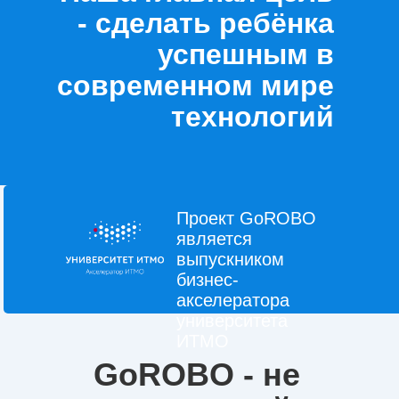
- сделать ребёнка
успешным в
современном мире
технологий
Проект GoROBO
является
выпускником
бизнес-
акселератора
университета
ИТМО
GoROBO - не