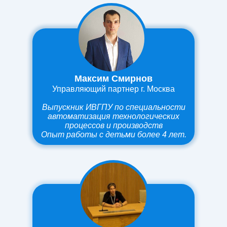
Максим Смирнов
Управляющий партнер г. Москва
Выпускник ИВГПУ по специальности
автоматизация технологических
процессов и производств
О
пыт работы
с детьми более 4 лет.