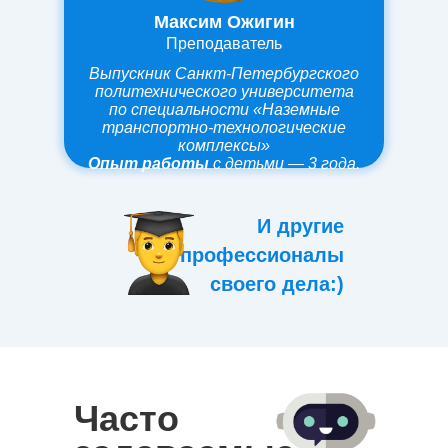
Максим Ожигин
Преподаватель
Выпускник Санкт-Петербургского
политехнического университета
по специальности «Наземные
транспортно-технологические
комплексы»
Опыт работы
с детьми — 3 года.
И другие
профессионалы
своего дела:)
Часто